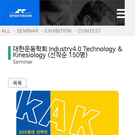
ALL
- SEMINAR
- EXHIBITION
- CONTEST
대한운동학회 Industry4.0 Technology &
Kinesiology (선착순 150명)
Seminar
목록